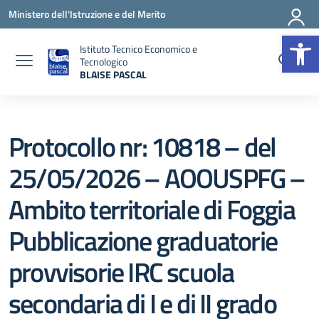
Vai ai contenuti
Vai al menu di navigazione
Vai al footer
Ministero dell'Istruzione e del Merito
Op
Istituto Tecnico Economico e
Tecnologico
BLAISE PASCAL
— Visita la pagina iniziale della scuola
Protocollo nr: 10818 – del
25/05/2026 – AOOUSPFG –
Ambito territoriale di Foggia
Pubblicazione graduatorie
provvisorie IRC scuola
secondaria di I e di II grado