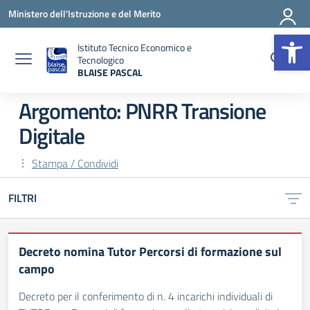
Vai ai contenuti
Vai al menu di navigazione
Vai al footer
Ministero dell'Istruzione e del Merito
Op
Istituto Tecnico Economico e
Tecnologico
BLAISE PASCAL
— Visita la pagina iniziale della scuola
Argomento: PNRR Transione
Digitale
Stampa / Condividi
FILTRI
Decreto nomina Tutor Percorsi di formazione sul
campo
Decreto per il conferimento di n. 4 incarichi individuali di