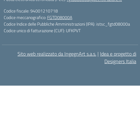
Codice fiscale: 94001210718
Codice meccanografico:
FGTD08000A
Codice Indice delle Pubbliche Amministrazioni (IPA): istsc_fgtd08000a
Codice unico di fatturazione (CUF): UFKPVT
Sito web realizzato da IngegnArt s.a.s.
|
Idea e progetto di
Designers Italia