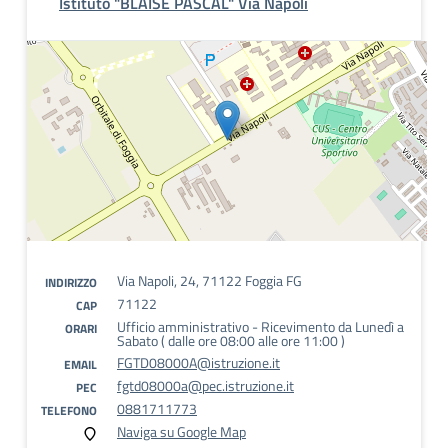
Istituto "BLAISE PASCAL" Via Napoli
Via Napoli, 24, 71122 Foggia FG
INDIRIZZO
71122
CAP
Ufficio amministrativo - Ricevimento da Lunedì a
ORARI
Sabato ( dalle ore 08:00 alle ore 11:00 )
FGTD08000A@istruzione.it
EMAIL
fgtd08000a@pec.istruzione.it
PEC
0881711773
TELEFONO
Naviga su Google Map