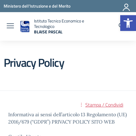
Vai ai contenuti
Vai al menu di navigazione
Vai al footer
Ministero dell'Istruzione e del Merito
Op
Istituto Tecnico Economico e
Tecnologico
BLAISE PASCAL
— Visita la pagina iniziale della scuola
Privacy Policy
Stampa / Condividi
Informativa ai sensi dell’articolo 13 Regolamento (UE)
2016/679 (“GDPR”) PRIVACY POLICY SITO WEB