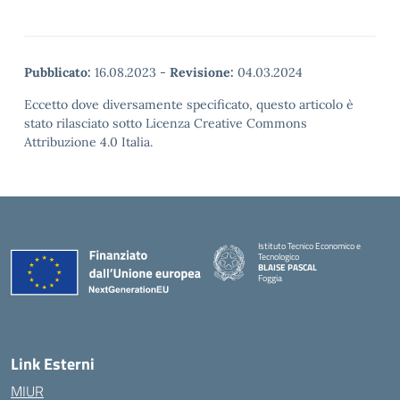
Pubblicato:
16.08.2023
-
Revisione:
04.03.2024
Eccetto dove diversamente specificato, questo articolo è
stato rilasciato sotto Licenza Creative Commons
Attribuzione 4.0 Italia.
Istituto Tecnico Economico e
Tecnologico
BLAISE PASCAL
Foggia
— Visita la pagina iniziale della scuola
Link Esterni
MIUR