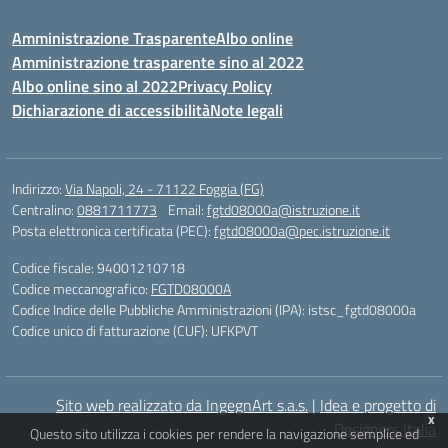
Amministrazione Trasparente
Albo online
Amministrazione trasparente sino al 2022
Albo online sino al 2022
Privacy Policy
Dichiarazione di accessibilità
Note legali
Indirizzo:
Via Napoli, 24 - 71122 Foggia (FG)
Centralino:
0881711773
Email:
fgtd08000a@istruzione.it
Posta elettronica certificata (PEC):
fgtd08000a@pec.istruzione.it
Codice fiscale: 94001210718
Codice meccanografico:
FGTD08000A
Codice Indice delle Pubbliche Amministrazioni (IPA): istsc_fgtd08000a
Codice unico di fatturazione (CUF): UFKPVT
Sito web realizzato da IngegnArt s.a.s.
|
Idea e progetto di
x
Designers Italia
Questo sito utilizza i cookies per rendere la navigazione semplice ed