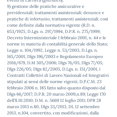
eventi di carriera (giuridico);
9) gestione delle pratiche assicurative e
previdenziali; trattamenti assistenziali; denunce e
pratiche di infortunio, trattamenti assistenziali; così
come definite dalla normativa vigente (R.D. n.
653/1925, D.Lgs. n. 297/1994, D.P.R. n. 275/1999;
Decreto Interministeriale 1 febbraio 2001, n. 44 e le
norme in materia di contabilità generale dello Stato;
Legge n. 104/1992, Legge n. 53/2003, D.Lgs. n.
165/2001, Dlgs 196/2003 e Regolamento Europeo
2016/679, D.M 305/2006; Dlgs 76/05; Dlgs 77/05;
Dlgs 226/05; Dlgs 82/2005, D.Lgs. n. 151/2001, i
Contratti Collettivi di Lavoro Nazionali ed Integrativi
stipulati ai sensi delle norme vigenti; D.P.C.M. 23
febbraio 2006 n. 185 fatto salvo quanto disposto dal
Dlgs 66/2017; D.P.R. 20 marzo 2009,n.89; Legge 170
dell’8.10.2010; D.M. n. 5669 12 luglio 2011; DPR 28
marzo 2013 n.80, Dlgs 33/2013, DL 12 settembre
2013, n.104, convertito, con modificazioni, dalla