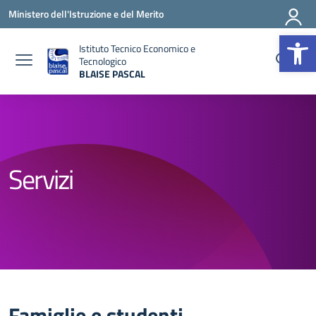
Vai ai contenuti
Vai al menu di navigazione
Vai al footer
Ministero dell'Istruzione e del Merito
Op
Istituto Tecnico Economico e
Tecnologico
BLAISE PASCAL
— Visita la pagina iniziale della scuola
Servizi
Famiglie e studenti