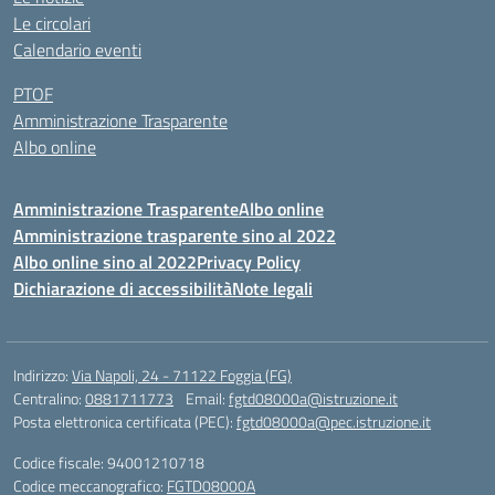
Le circolari
Calendario eventi
PTOF
Amministrazione Trasparente
Albo online
Amministrazione Trasparente
Albo online
Amministrazione trasparente sino al 2022
Albo online sino al 2022
Privacy Policy
Dichiarazione di accessibilità
Note legali
Indirizzo:
Via Napoli, 24 - 71122 Foggia (FG)
Centralino:
0881711773
Email:
fgtd08000a@istruzione.it
Posta elettronica certificata (PEC):
fgtd08000a@pec.istruzione.it
Codice fiscale: 94001210718
Codice meccanografico:
FGTD08000A