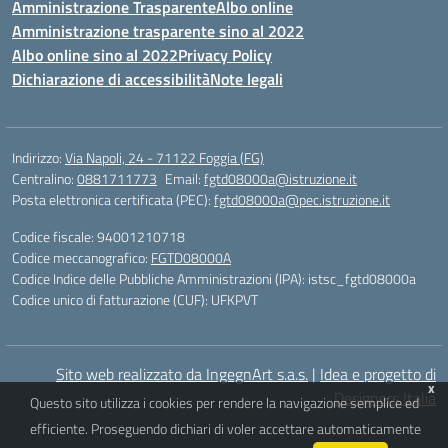
Amministrazione Trasparente
Albo online
Amministrazione trasparente sino al 2022
Albo online sino al 2022
Privacy Policy
Dichiarazione di accessibilità
Note legali
Indirizzo:
Via Napoli, 24 - 71122 Foggia (FG)
Centralino:
0881711773
Email:
fgtd08000a@istruzione.it
Posta elettronica certificata (PEC):
fgtd08000a@pec.istruzione.it
Codice fiscale: 94001210718
Codice meccanografico:
FGTD08000A
Codice Indice delle Pubbliche Amministrazioni (IPA): istsc_fgtd08000a
Codice unico di fatturazione (CUF): UFKPVT
Sito web realizzato da IngegnArt s.a.s.
|
Idea e progetto di
x
Designers Italia
Questo sito utilizza i cookies per rendere la navigazione semplice ed
efficiente. Proseguendo dichiari di voler accettare automaticamente