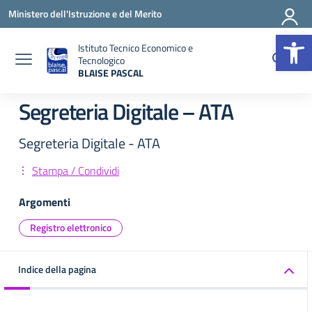
Vai ai contenuti
Vai al menu di navigazione
Vai al footer
Ministero dell'Istruzione e del Merito
Op
Istituto Tecnico Economico e
Tecnologico
BLAISE PASCAL
— Visita la pagina iniziale della scuola
Segreteria Digitale – ATA
Segreteria Digitale - ATA
Stampa / Condividi
Argomenti
Registro elettronico
Indice della pagina