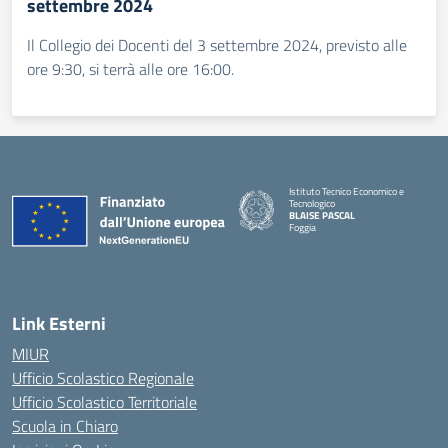
settembre 2024
Il Collegio dei Docenti del 3 settembre 2024, previsto alle
ore 9:30, si terrà alle ore 16:00.
Istituto Tecnico Economico e
Tecnologico
BLAISE PASCAL
Foggia
— Visita la pagina iniziale della scuola
Link Esterni
MIUR
Ufficio Scolastico Regionale
Ufficio Scolastico Territoriale
Scuola in Chiaro