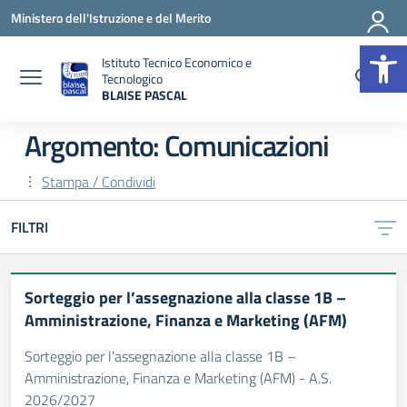
Vai ai contenuti
Vai al menu di navigazione
Vai al footer
Ministero dell'Istruzione e del Merito
Op
Istituto Tecnico Economico e
Tecnologico
BLAISE PASCAL
— Visita la pagina iniziale della scuola
Argomento: Comunicazioni
Stampa / Condividi
FILTRI
Sorteggio per l’assegnazione alla classe 1B –
Amministrazione, Finanza e Marketing (AFM)
Sorteggio per l'assegnazione alla classe 1B –
Amministrazione, Finanza e Marketing (AFM) - A.S.
2026/2027