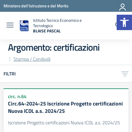
Vai ai contenuti
Vai al menu di navigazione
Vai al footer
Ministero dell'Istruzione e del Merito
Op
Istituto Tecnico Economico e
Tecnologico
BLAISE PASCAL
— Visita la pagina iniziale della scuola
Argomento: certificazioni
Stampa / Condividi
FILTRI
circ. n.64
Circ.64-2024-25 Iscrizione Progetto certificazioni
Nuova ICDL a.s. 2024/25
Iscrizione Progetto certificazioni Nuova ICDL a.s. 2024/25