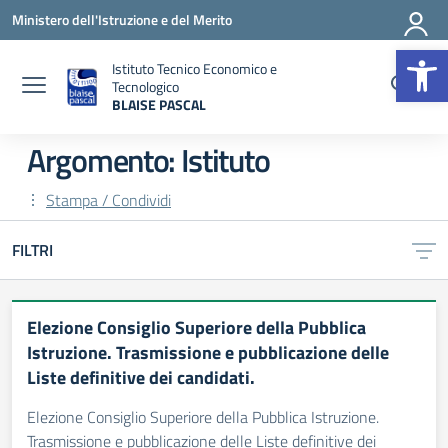
Vai ai contenuti
Vai al menu di navigazione
Vai al footer
Ministero dell'Istruzione e del Merito
Op
Istituto Tecnico Economico e
Tecnologico
BLAISE PASCAL
— Visita la pagina iniziale della scuola
Argomento: Istituto
Stampa / Condividi
FILTRI
Elezione Consiglio Superiore della Pubblica
Istruzione. Trasmissione e pubblicazione delle
Liste definitive dei candidati.
Elezione Consiglio Superiore della Pubblica Istruzione.
Trasmissione e pubblicazione delle Liste definitive dei