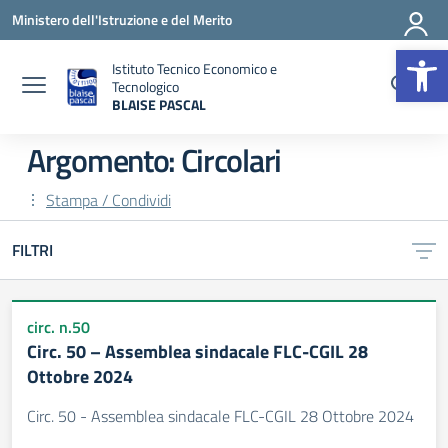
Vai ai contenuti
Vai al menu di navigazione
Vai al footer
Ministero dell'Istruzione e del Merito
Op
Istituto Tecnico Economico e
Tecnologico
BLAISE PASCAL
— Visita la pagina iniziale della scuola
Argomento: Circolari
Stampa / Condividi
FILTRI
circ. n.50
Circ. 50 – Assemblea sindacale FLC-CGIL 28
Ottobre 2024
Circ. 50 - Assemblea sindacale FLC-CGIL 28 Ottobre 2024