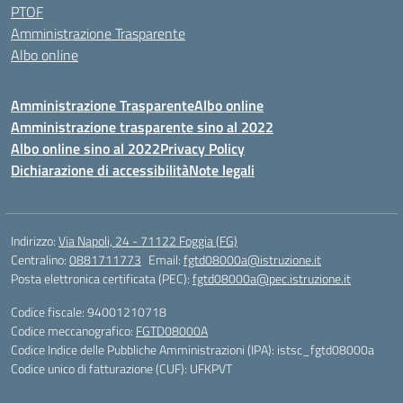
PTOF
Amministrazione Trasparente
Albo online
Amministrazione Trasparente
Albo online
Amministrazione trasparente sino al 2022
Albo online sino al 2022
Privacy Policy
Dichiarazione di accessibilità
Note legali
Indirizzo:
Via Napoli, 24 - 71122 Foggia (FG)
Centralino:
0881711773
Email:
fgtd08000a@istruzione.it
Posta elettronica certificata (PEC):
fgtd08000a@pec.istruzione.it
Codice fiscale: 94001210718
Codice meccanografico:
FGTD08000A
Codice Indice delle Pubbliche Amministrazioni (IPA): istsc_fgtd08000a
Codice unico di fatturazione (CUF): UFKPVT