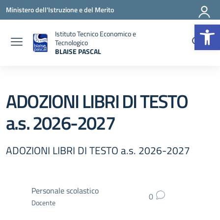
Vai ai contenuti
Vai al menu di navigazione
Vai al footer
Ministero dell'Istruzione e del Merito
Op
Istituto Tecnico Economico e
Tecnologico
BLAISE PASCAL
— Visita la pagina iniziale della scuola
ADOZIONI LIBRI DI TESTO
a.s. 2026-2027
ADOZIONI LIBRI DI TESTO a.s. 2026-2027
Personale scolastico
0
Docente