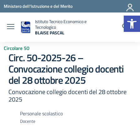
Vai ai contenuti
Vai al menu di navigazione
Vai al footer
Ministero dell'Istruzione e del Merito
Op
Istituto Tecnico Economico e
Tecnologico
BLAISE PASCAL
— Visita la pagina iniziale della scuola
Circolare 50
Circ. 50-2025-26 –
Convocazione collegio docenti
del 28 ottobre 2025
Convocazione collegio docenti del 28 ottobre
2025
Personale scolastico
Docente