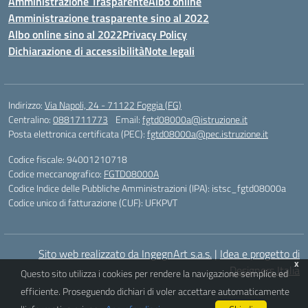
Amministrazione Trasparente
Albo online
Amministrazione trasparente sino al 2022
Albo online sino al 2022
Privacy Policy
Dichiarazione di accessibilità
Note legali
Indirizzo:
Via Napoli, 24 - 71122 Foggia (FG)
Centralino:
0881711773
Email:
fgtd08000a@istruzione.it
Posta elettronica certificata (PEC):
fgtd08000a@pec.istruzione.it
Codice fiscale: 94001210718
Codice meccanografico:
FGTD08000A
Codice Indice delle Pubbliche Amministrazioni (IPA): istsc_fgtd08000a
Codice unico di fatturazione (CUF): UFKPVT
Sito web realizzato da IngegnArt s.a.s.
|
Idea e progetto di
x
Designers Italia
Questo sito utilizza i cookies per rendere la navigazione semplice ed
efficiente. Proseguendo dichiari di voler accettare automaticamente