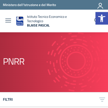
Vai ai contenuti
Vai al menu di navigazione
Vai al footer
Ministero dell'Istruzione e del Merito
Op
Istituto Tecnico Economico e
Tecnologico
BLAISE PASCAL
— Visita la pagina iniziale della scuola
PNRR
FILTRI