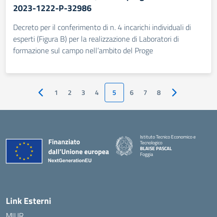
2023-1222-P-32986
Decreto per il conferimento di n. 4 incarichi individuali di
esperti (Figura B) per la realizzazione di Laboratori di
formazione sul campo nell’ambito del Proge
1
2
3
4
5
6
7
8
Pagina precedente
Pagina success
Istituto Tecnico Economico e
Tecnologico
BLAISE PASCAL
Foggia
— Visita la pagina iniziale della scuola
Link Esterni
MIUR