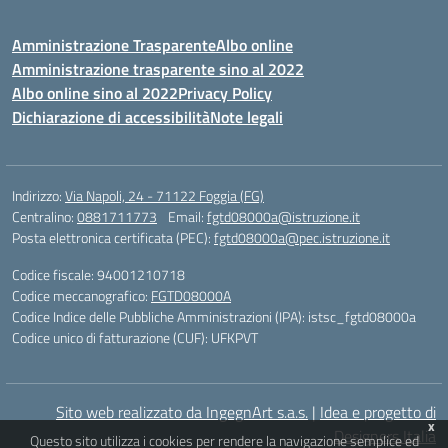
Amministrazione Trasparente
Albo online
Amministrazione trasparente sino al 2022
Albo online sino al 2022
Privacy Policy
Dichiarazione di accessibilità
Note legali
Indirizzo:
Via Napoli, 24 - 71122 Foggia (FG)
Centralino:
0881711773
Email:
fgtd08000a@istruzione.it
Posta elettronica certificata (PEC):
fgtd08000a@pec.istruzione.it
Codice fiscale: 94001210718
Codice meccanografico:
FGTD08000A
Codice Indice delle Pubbliche Amministrazioni (IPA): istsc_fgtd08000a
Codice unico di fatturazione (CUF): UFKPVT
Sito web realizzato da IngegnArt s.a.s.
|
Idea e progetto di
x
Designers Italia
Questo sito utilizza i cookies per rendere la navigazione semplice ed