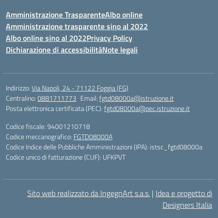
Amministrazione Trasparente
Albo online
Amministrazione trasparente sino al 2022
Albo online sino al 2022
Privacy Policy
Dichiarazione di accessibilità
Note legali
Indirizzo:
Via Napoli, 24 - 71122 Foggia (FG)
Centralino:
0881711773
Email:
fgtd08000a@istruzione.it
Posta elettronica certificata (PEC):
fgtd08000a@pec.istruzione.it
Codice fiscale: 94001210718
Codice meccanografico:
FGTD08000A
Codice Indice delle Pubbliche Amministrazioni (IPA): istsc_fgtd08000a
Codice unico di fatturazione (CUF): UFKPVT
Sito web realizzato da IngegnArt s.a.s.
|
Idea e progetto di
Designers Italia