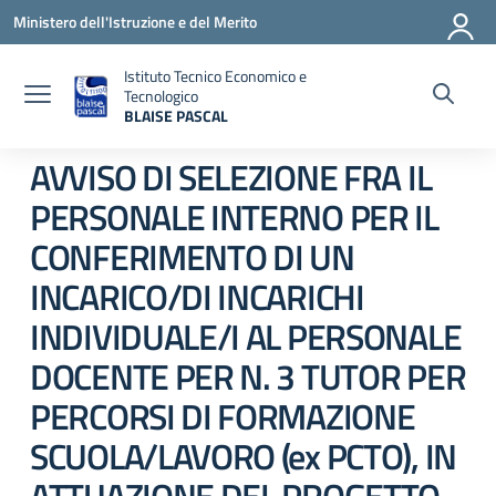
Vai ai contenuti
Vai al menu di navigazione
Vai al footer
Ministero dell'Istruzione e del Merito
Istituto Tecnico Economico e
Tecnologico
BLAISE PASCAL
— Visita la pagina iniziale della scuola
AVVISO DI SELEZIONE FRA IL
PERSONALE INTERNO PER IL
CONFERIMENTO DI UN
INCARICO/DI INCARICHI
INDIVIDUALE/I AL PERSONALE
DOCENTE PER N. 3 TUTOR PER
PERCORSI DI FORMAZIONE
SCUOLA/LAVORO (ex PCTO), IN