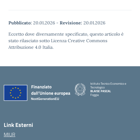
Pubblicato:
20.01.2026
-
Revisione:
20.01.2026
Eccetto dove diversamente specificato, questo articolo è
stato rilasciato sotto Licenza Creative Commons
Attribuzione 4.0 Italia.
Istituto Tecnico Economico e
Tecnologico
BLAISE PASCAL
Foggia
— Visita la pagina iniziale della scuola
Link Esterni
MIUR