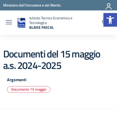
Vai ai contenuti
Vai al menu di navigazione
Vai al footer
Ministero dell'Istruzione e del Merito
Op
Istituto Tecnico Economico e
Tecnologico
BLAISE PASCAL
— Visita la pagina iniziale della scuola
Documenti del 15 maggio
a.s. 2024-2025
Argomenti
Documento 15 maggio